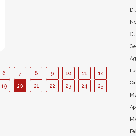
Di
No
Ot
Se
Ag
Lu
6
7
8
9
10
11
12
Gi
19
20
21
22
23
24
25
Ma
Ap
Ma
Fe