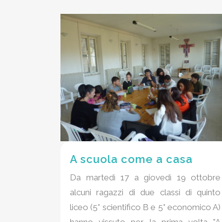
A scuola come a casa
Da martedì 17 a giovedì 19 ottobre
alcuni ragazzi di due classi di quinto
liceo (5° scientifico B e 5° economico A)
hanno vissuto per la prima volta "A