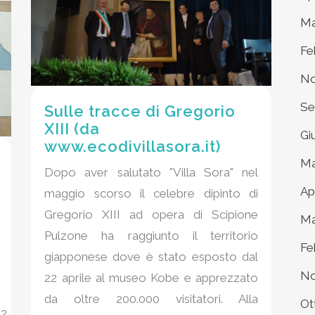
Ma
Fe
No
Se
Sulle tracce di Gregorio
XIII (da
Gi
www.ecodivillasora.it)
Ma
Dopo aver salutato "Villa Sora" nel
Ap
maggio scorso il celebre dipinto di
Gregorio XIII ad opera di Scipione
Ma
Pulzone ha raggiunto il territorio
Fe
giapponese dove è stato esposto dal
No
22 aprile al museo Kobe e apprezzato
da oltre 200.000 visitatori. Alla
Ot
p?