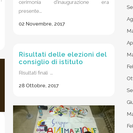
cerimonia d'inaugurazione era
Se
presente...
Ag
02 Novembre, 2017
Ma
Ap
Risultati delle elezioni del
Ma
consiglio di istituto
Fe
Risultati finali ...
Ot
28 Ottobre, 2017
Se
Gi
Ma
Fe