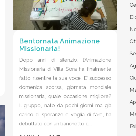
Ge
Di
No
Bentornata Animazione
Ot
Missionaria!
Se
Dopo anni di silenzio, l’Animazione
Ag
Missionaria di Villa Sora ha finalmente
Gi
fatto risentire la sua voce. E’ successo
domenica scorsa, giornata mondiale
Ma
missionaria, quale occasione migliore?
Ap
Il gruppo, nato da pochi giorni ma già
Ma
carico di speranze e voglia di fare, ha
debuttato con un banchetto di...
Fe