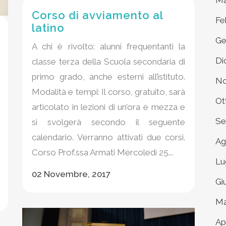
Ma
Corso di avviamento al
Fe
latino
Ge
A chi è rivolto: alunni frequentanti la
Di
classe terza della Scuola secondaria di
primo grado, anche esterni all’istituto.
No
Modalità e tempi: Il corso, gratuito, sarà
Ot
articolato in lezioni di un’ora e mezza e
Se
si svolgerà secondo il seguente
calendario. Verranno attivati due corsi.
Ag
Corso Prof.ssa Armati Mercoledì 25...
Lu
02 Novembre, 2017
Gi
Ma
Ap