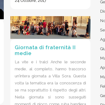
24 Ottobre, 2017
Ge
Di
No
Se
Ag
Giornata di fraternità II
Gi
medie
Ma
La vite e i tralci Anche le seconde
Ap
medie, al completo, hanno trascorso
un'intera giornata a Villa Sora. Questa
Ma
volta la tematica era la conoscenza di
Fe
se ma soprattutto il rispetto degli altri.
Ge
Nella giornata si sono susseguiti
momenti di gioco come ruba bandiera