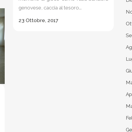
Di
genovese, caccia al tesoro...
No
23 Ottobre, 2017
Ot
Se
Ag
Lu
Gi
Ma
Ap
Ma
Fe
Ge