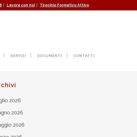
|
|
8
Lavora con noi
Tirocinio Formativo Attivo
SERVIZI
DOCUMENTI
CONTATTI
rchivi
glio 2026
ugno 2026
ggio 2026