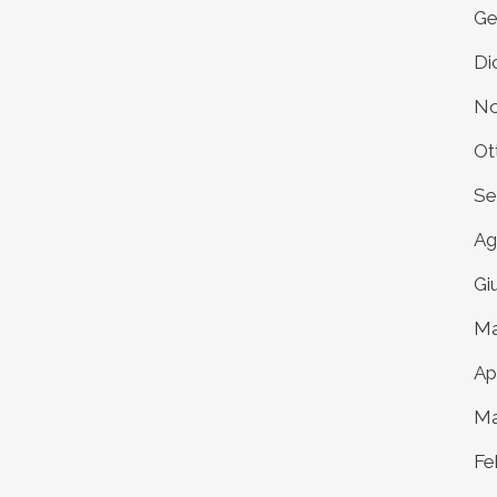
Ge
Di
No
Ot
Se
Ag
Gi
Ma
Ap
Ma
Fe