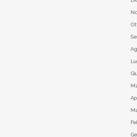
Di
No
Ot
Se
Ag
Lu
Gi
Ma
Ap
Ma
Fe
Ge