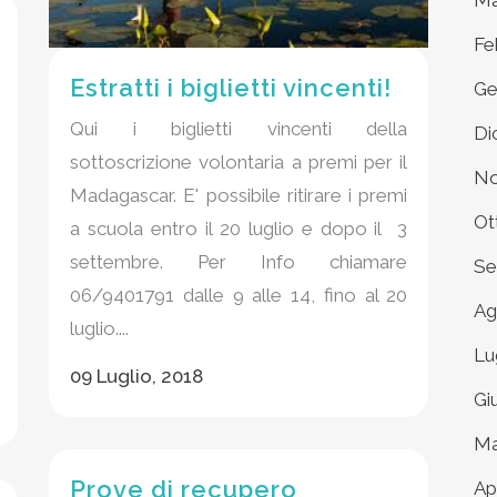
Ma
Fe
Estratti i biglietti vincenti!
Ge
Qui i biglietti vincenti della
Di
sottoscrizione volontaria a premi per il
No
Madagascar. E' possibile ritirare i premi
Ot
a scuola entro il 20 luglio e dopo il 3
settembre. Per Info chiamare
Se
06/9401791 dalle 9 alle 14, fino al 20
Ag
luglio....
Lu
09 Luglio, 2018
Gi
Ma
Prove di recupero
Ap