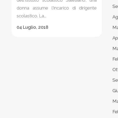
dell'Istituto scolastico Salesiano, una
Se
donna assume l'incarico di dirigente
scolastico. La...
Ag
04 Luglio, 2018
Ma
Ap
Ma
Fe
Ot
Se
Gi
Ma
Fe