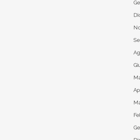
Ge
Di
No
Se
Ag
Gi
Ma
Ap
Ma
Fe
Ge