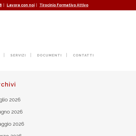
|
|
8
Lavora con noi
Tirocinio Formativo Attivo
SERVIZI
DOCUMENTI
CONTATTI
rchivi
glio 2026
ugno 2026
ggio 2026