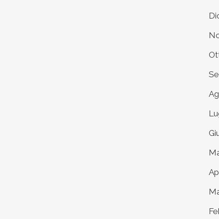
Di
No
Ot
Se
Ag
Lu
Gi
Ma
Ap
Ma
Fe