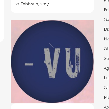
Ma
21 Febbraio, 2017
Fe
Ge
Di
No
Ot
Se
Ag
Lu
Gi
Ma
Ap