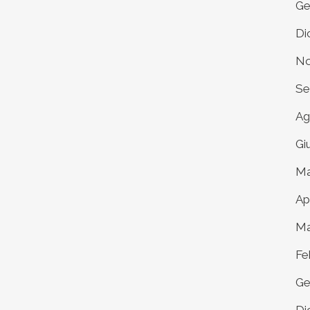
Ge
Di
No
Se
Ag
Gi
Ma
Ap
Ma
Fe
Ge