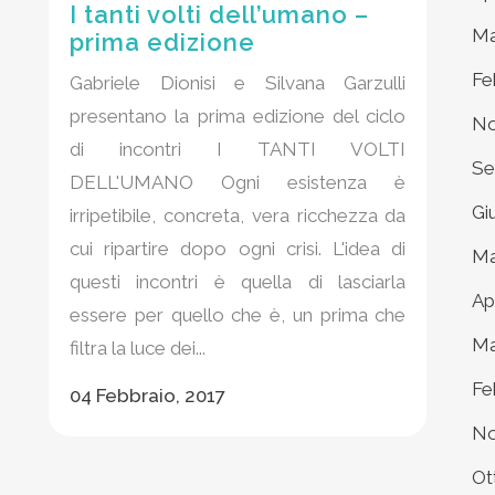
I tanti volti dell’umano –
Ma
prima edizione
Fe
Gabriele Dionisi e Silvana Garzulli
presentano la prima edizione del ciclo
No
di incontri I TANTI VOLTI
Se
DELL'UMANO Ogni esistenza è
Gi
irripetibile, concreta, vera ricchezza da
cui ripartire dopo ogni crisi. L'idea di
Ma
questi incontri è quella di lasciarla
Ap
essere per quello che è, un prima che
Ma
filtra la luce dei...
Fe
04 Febbraio, 2017
No
Ot