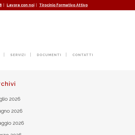
|
|
8
Lavora con noi
Tirocinio Formativo Attivo
SERVIZI
DOCUMENTI
CONTATTI
rchivi
glio 2026
ugno 2026
ggio 2026