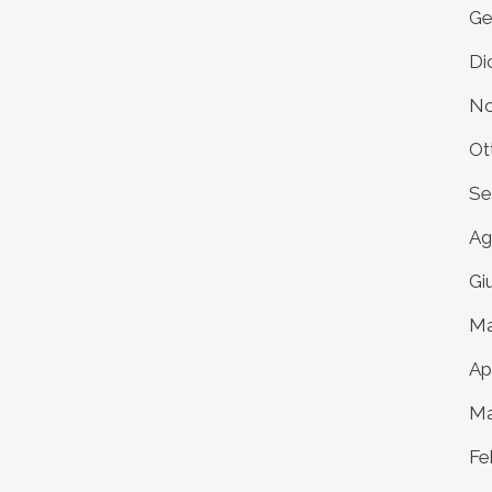
Ge
Di
No
Ot
Se
Ag
Gi
Ma
Ap
Ma
Fe