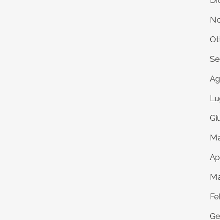
Di
No
Ot
Se
Ag
Lu
Gi
Ma
Ap
Ma
Fe
Ge