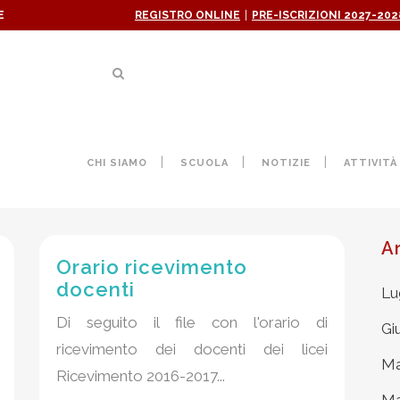
|
E
REGISTRO ONLINE
PRE-ISCRIZIONI 2027-202
FEBBRAIO 2017
CHI SIAMO
SCUOLA
NOTIZIE
ATTIVITÀ
A
Orario ricevimento
docenti
Lu
Di seguito il file con l'orario di
Gi
ricevimento dei docenti dei licei
Ma
Ricevimento 2016-2017...