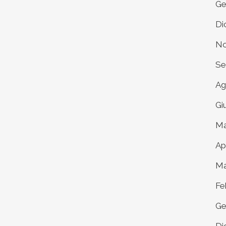
Ge
Di
No
Se
Ag
Gi
Ma
Ap
Ma
Fe
Ge