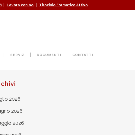
|
|
8
Lavora con noi
Tirocinio Formativo Attivo
SERVIZI
DOCUMENTI
CONTATTI
rchivi
glio 2026
ugno 2026
ggio 2026