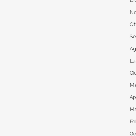
Di
No
Ot
Se
Ag
Lu
Gi
Ma
Ap
Ma
Fe
Ge