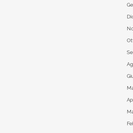
Ge
Di
No
Ot
Se
Ag
Gi
Ma
Ap
Ma
Fe