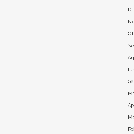
Di
No
Ot
Se
Ag
Lu
Gi
Ma
Ap
Ma
Fe