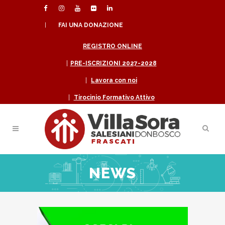
|
FAI UNA DONAZIONE
REGISTRO ONLINE
|
PRE-ISCRIZIONI 2027-2028
|
Lavora con noi
|
Tirocinio Formativo Attivo
NEWS