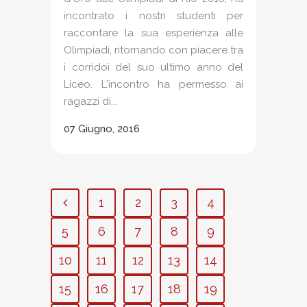
incontrato i nostri studenti per
raccontare la sua esperienza alle
Olimpiadi, ritornando con piacere tra
i corridoi del suo ultimo anno del
Liceo. L'incontro ha permesso ai
ragazzi di...
07 Giugno, 2016
1
2
3
4
5
6
7
8
9
10
11
12
13
14
15
16
17
18
19