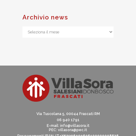
Archivio news
Archivio
news
Via Tuscolana 5, 00044 Frascati RM
06 940 1791
E-mail:
info@villasora.it
PEC: villasora@pec.it
Per pagamenti IBAN:
IT47N0306909606100000008676