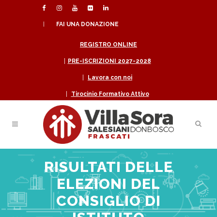
|
FAI UNA DONAZIONE
REGISTRO ONLINE
|
PRE-ISCRIZIONI 2027-2028
|
Lavora con noi
|
Tirocinio Formativo Attivo
RISULTATI DELLE
ELEZIONI DEL
CONSIGLIO DI