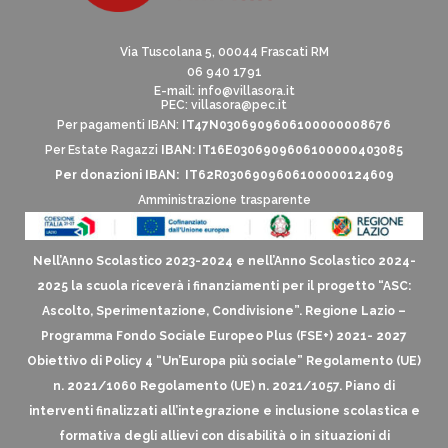
Via Tuscolana 5, 00044 Frascati RM
06 940 1791
E-mail:
info@villasora.it
PEC: villasora@pec.it
Per pagamenti IBAN:
IT47N0306909606100000008676
Per Estate Ragazzi
IBAN: IT16E0306909606100000403085
Per donazioni IBAN: IT62R0306909606100000124609
Amministrazione trasparente
Nell’Anno Scolastico 2023-2024 e nell’Anno Scolastico 2024-
2025 la scuola riceverà i finanziamenti per il progetto “ASC:
Ascolto, Sperimentazione, Condivisione”. Regione Lazio –
Programma Fondo Sociale Europeo Plus (FSE+) 2021- 2027
Obiettivo di Policy 4 “Un’Europa più sociale” Regolamento (UE)
n. 2021/1060 Regolamento (UE) n. 2021/1057. Piano di
interventi finalizzati all’integrazione e inclusione scolastica e
formativa degli allievi con disabilità o in situazioni di