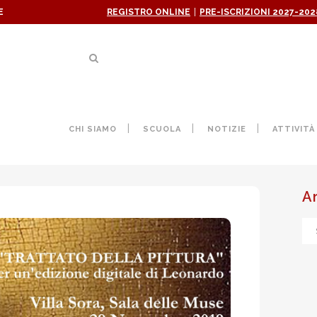
|
E
REGISTRO ONLINE
PRE-ISCRIZIONI 2027-202
GETTO LEONARDO A VILLA 
CHI SIAMO
SCUOLA
NOTIZIE
ATTIVITÀ
A
Ar
ne