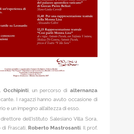
. Occhipinti
, un percorso di
alternanza
cante. I ragazzi hanno avuto occasione di
rio e un impegno all’altezza di esso.
direttore dell’Istituto Salesiano Villa Sora,
 di Frascati,
Roberto Mastrosanti
. Il prof.