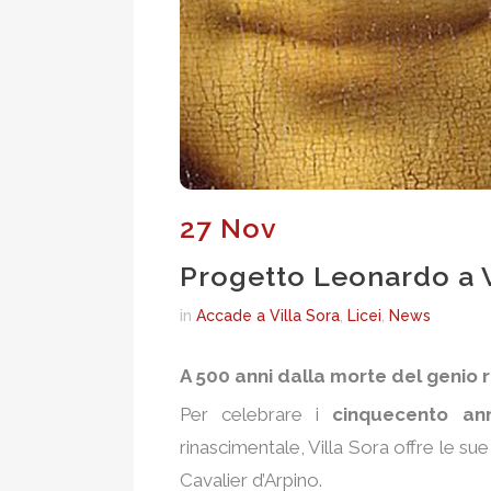
27 Nov
Progetto Leonardo a V
in
Accade a Villa Sora
,
Licei
,
News
A 500 anni dalla morte del genio r
Per celebrare i
cinquecento an
rinascimentale, Villa Sora offre le su
Cavalier d’Arpino.