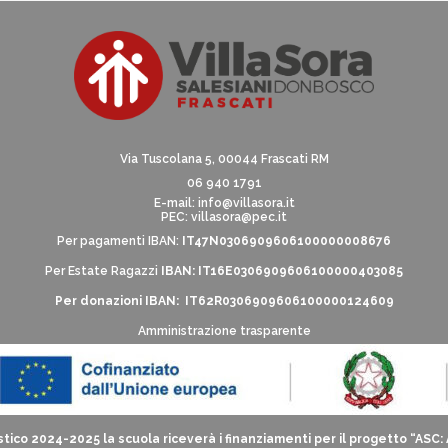
Via Tuscolana 5, 00044 Frascati RM
06 940 1791
E-mail:
info@villasora.it
PEC: villasora@pec.it
Per pagamenti IBAN:
IT47N0306909606100000008676
Per Estate Ragazzi
IBAN: IT16E0306909606100000403085
Per donazioni IBAN: IT62R0306909606100000124609
Amministrazione trasparente
tico 2024-2025 la scuola riceverà i finanziamenti per il progetto “ASC