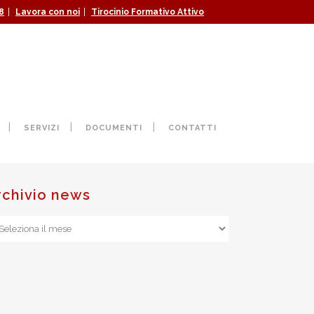
|
|
8
Lavora con noi
Tirocinio Formativo Attivo
SORA
SERVIZI
DOCUMENTI
CONTATTI
rchivio news
chivio
ws