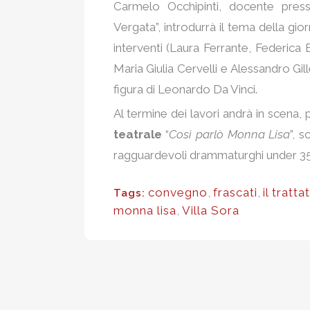
Carmelo Occhipinti, docente press
Vergata”, introdurrà il tema della gior
interventi (Laura Ferrante, Federica 
Maria Giulia Cervelli e Alessandro Gille
figura di Leonardo Da Vinci.
Al termine dei lavori andrà in scena, p
teatrale
“
Così parlò Monna Lisa
”, 
ragguardevoli drammaturghi under 35 n
convegno
,
frascati
,
il tratta
Tags:
monna lisa
,
Villa Sora