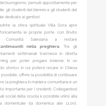
 del buongiorno, pensati appositamente per
e, gli studenti del biennio e gli studenti del
le dedicato ai genitori.
utrire la sfera spirituale Villa Sora apre
oricamente le proprie porte, con l’invito
la Comunità Salesiana a restare
tantimauniti nella preghiera
. Tre gli
tamenti settimanali trasmessi in diretta
aming per poter pregare insieme: in un
do storico in cui potersi recare in Chiesa
possibile, offrire la possibilità di continuare
ere la preghiera in maniera comunitaria è un
to importante per i credenti. Collegandosi
ali social della scuola è possibile unirsi alla
a domenicale (la domenica alle 11.00),