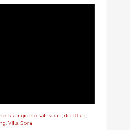
amo
,
buongiorno salesiano
,
didattica
,
ing
,
Villa Sora