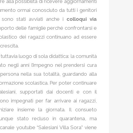
tre alla possibilità di ricevere aggiornamenti
rumento ormai conosciuto da tutti i genitori
 sono stati avviati anche i
colloqui via
upporto delle famiglie perché confrontarsi e
colastico dei ragazzi continuano ad essere
crescita.
 tuttavia luogo di sola didattica: la comunità
to negli anni l’impegno nel prendersi cura
persona nella sua totalità, guardando alla
formazione scolastica. Per poter continuare
lesiani, supportati dai docenti e con il
sono impegnati per far arrivare ai ragazzi,
niziare insieme la giornata. Il consueto
unque stato recluso in quarantena, ma
canale youtube “Salesiani Villa Sora” viene