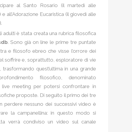
cipare al Santo Rosario (il martedì alle
) e all’Adorazione Eucaristica (il giovedì alle
.
i adulti è stata creata una rubrica filosofica
sdb
. Sono già on line le prime tre puntate
atra e filosofo ebreo che visse l’orrore dei
soffrire e, soprattutto, esploratore di vie
a, trasformando quest’ultima in una grande
rofondimento filosofico, denominato
 live meeting per potersi confrontare in
sofiche proposte. Di seguito il primo dei tre
non perdere nessuno dei successivi video è
tivare la campanellina: in questo modo si
lta verrà condiviso un video sul canale