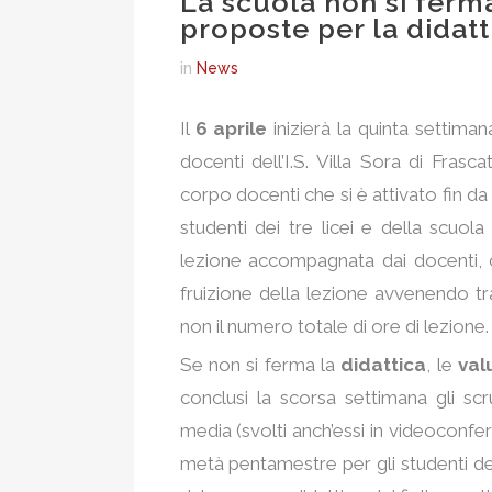
La scuola non si ferma
proposte per la didatt
in
News
Il
6 aprile
inizierà la quinta settimana
docenti dell’I.S. Villa Sora di Frasc
corpo docenti che si è attivato fin da s
studenti dei tre licei e della scuol
lezione accompagnata dai docenti, 
fruizione della lezione avvenendo t
non il numero totale di ore di lezione.
Se non si ferma la
didattica
, le
val
conclusi la scorsa settimana gli sc
media (svolti anch’essi in videoconf
metà pentamestre per gli studenti del 