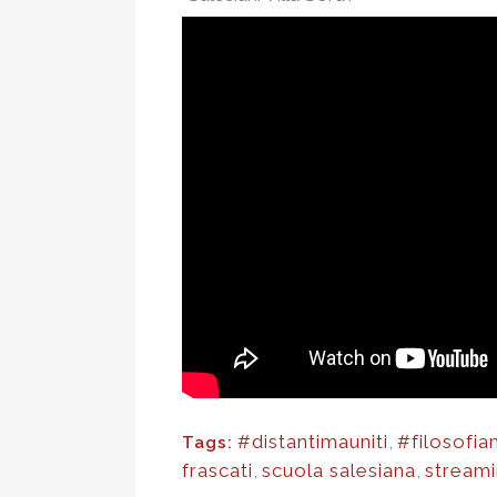
#distantimauniti
,
#filosofi
Tags:
frascati
,
scuola salesiana
,
stream