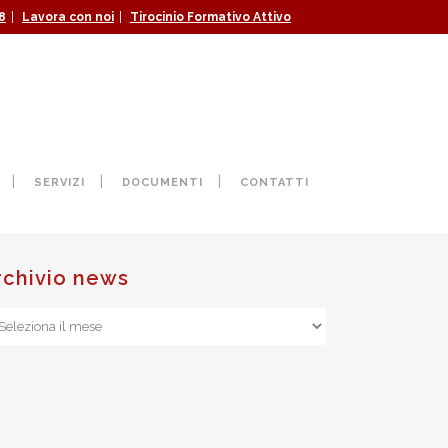
|
|
8
Lavora con noi
Tirocinio Formativo Attivo
E PROPOSTE PER LA
SERVIZI
DOCUMENTI
CONTATTI
rchivio news
chivio
ws