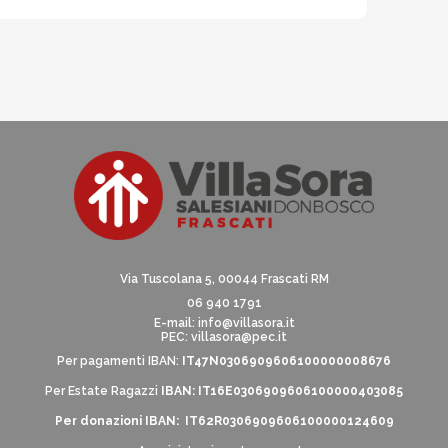
Via Tuscolana 5, 00044 Frascati RM
06 940 1791
E-mail:
info@villasora.it
PEC: villasora@pec.it
Per pagamenti IBAN:
IT47N0306909606100000008676
Per Estate Ragazzi
IBAN: IT16E0306909606100000403085
Per donazioni IBAN: IT62R0306909606100000124609