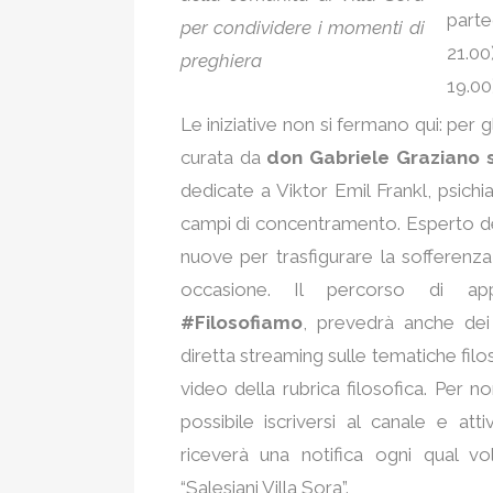
parte
per condividere i momenti di
21.00
preghiera
19.00)
Le iniziative non si fermano qui: per gl
curata da
don Gabriele Graziano 
dedicate a Viktor Emil Frankl, psichi
campi di concentramento. Esperto del 
nuove per trasfigurare la sofferenz
occasione. Il percorso di app
#Filosofiamo
, prevedrà anche dei
diretta streaming sulle tematiche filo
video della rubrica filosofica. Per 
possibile iscriversi al canale e at
riceverà una notifica ogni qual vo
“Salesiani Villa Sora”.