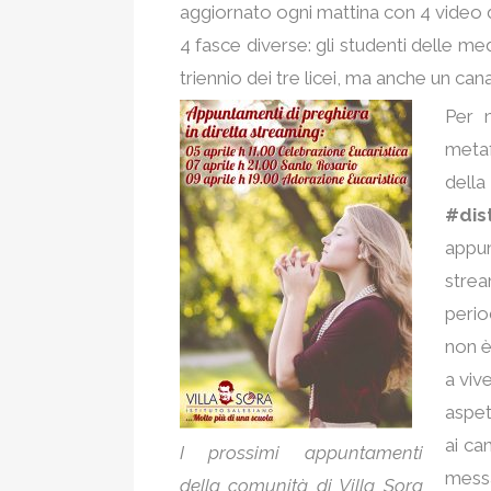
aggiornato ogni mattina con 4 video
4 fasce diverse: gli studenti delle medi
triennio dei tre licei, ma anche un cana
Per n
metaf
del
#dis
appun
stre
perio
non è 
a viv
aspet
ai can
I prossimi appuntamenti
mess
della comunità di Villa Sora