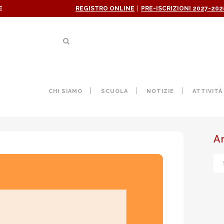
|
E
REGISTRO ONLINE
PRE-ISCRIZIONI 2027-202
 FERMA. A VILLA SORA NUOV
CHI SIAMO
SCUOLA
NOTIZIE
ATTIVITÀ
DIDATTICA E NON SOLO
A
Ar
ne