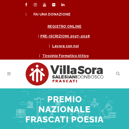
|
FAI UNA DONAZIONE
REGISTRO ONLINE
|
PRE-ISCRIZIONI 2027-2028
|
Lavora con noi
|
Tirocinio Formativo Attivo
PREMIO
NAZIONALE
FRASCATI POESIA