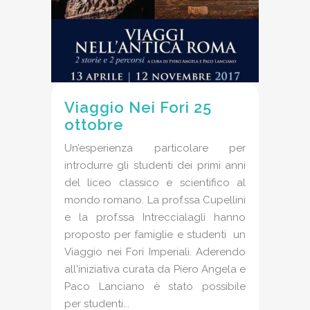
Viaggio Nei Fori 25
ottobre
Un’esperienza particolare per
introdurre gli studenti dei primi anni
del liceo classico e scientifico al
mondo romano. La prof.ssa Cupellini
e la prof.ssa Intreccialagli hanno
proposto per famiglie e studenti un
Viaggio nei Fori Imperiali. Aderendo
all'iniziativa curata da Piero Angela e
Paco Lanciano è stato possibile
per studenti...