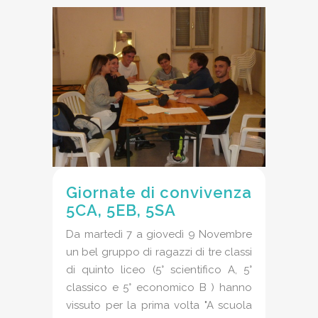
Giornate di convivenza
5CA, 5EB, 5SA
Da martedì 7 a giovedì 9 Novembre
un bel gruppo di ragazzi di tre classi
di quinto liceo (5° scientifico A, 5°
classico e 5° economico B ) hanno
vissuto per la prima volta "A scuola