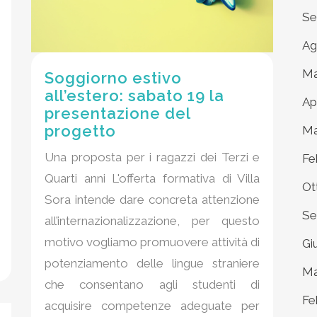
Se
Ag
Ma
Soggiorno estivo
all’estero: sabato 19 la
Ap
presentazione del
progetto
Ma
Una proposta per i ragazzi dei Terzi e
Fe
Quarti anni L'offerta formativa di Villa
Ot
Sora intende dare concreta attenzione
Se
all’internazionalizzazione, per questo
motivo vogliamo promuovere attività di
Gi
potenziamento delle lingue straniere
Ma
che consentano agli studenti di
Fe
acquisire competenze adeguate per