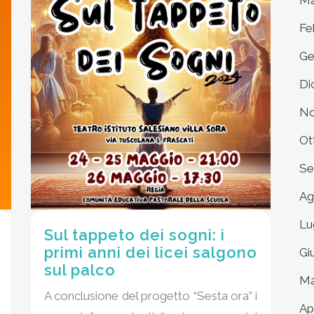
Ma
Fe
Ge
Di
No
Ot
Se
Ag
Lu
Sul tappeto dei sogni: i
primi anni dei licei salgono
Gi
sul palco
Ma
A conclusione del progetto “Sesta ora” i
Ap