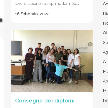
vivere a pieno i tempi moderni. Se...
Ge
Di
16 Febbraio, 2022
No
Ot
Se
Ag
Gi
Ma
Ap
Ma
Consegna dei diplomi
Fe