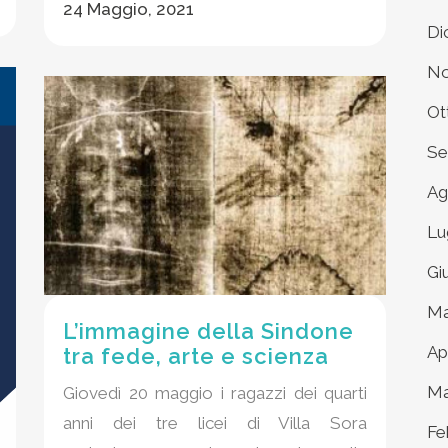
24 Maggio, 2021
Di
No
Ot
Se
Ag
Lu
Gi
Ma
L’immagine della Sindone
Ap
tra fede, arte e scienza
Ma
Giovedì 20 maggio i ragazzi dei quarti
anni dei tre licei di Villa Sora
Fe