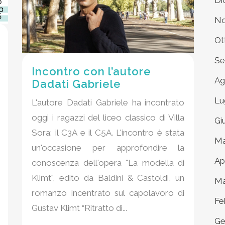
Di
No
Ot
Se
Incontro con l’autore
Ag
Dadati Gabriele
Lu
L'autore Dadati Gabriele ha incontrato
oggi i ragazzi del liceo classico di Villa
Gi
Sora: il C3A e il C5A. L'incontro è stata
Ma
un'occasione per approfondire la
Ap
conoscenza dell'opera "La modella di
Klimt", edito da Baldini & Castoldi, un
Ma
romanzo incentrato sul capolavoro di
Fe
Gustav Klimt “Ritratto di...
Ge