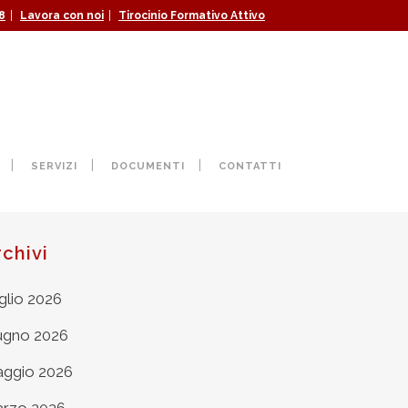
|
|
8
Lavora con noi
Tirocinio Formativo Attivo
SERVIZI
DOCUMENTI
CONTATTI
rchivi
glio 2026
ugno 2026
ggio 2026