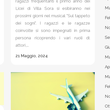
ragazzi frequentanti il primo anno dei
Ma
Licei di Villa Sora si esibiranno nei
prossimi giorni nel musical "Sul tappeto
Fe
dei sogni". I ragazzi e le ragazze
No
coinvolte si sono impegnati in prima
Se
persona ricoprendo i vari ruoli di:
attori,...
Gi
21 Maggio, 2024
Ma
Ap
Ma
Fe
No
Ot