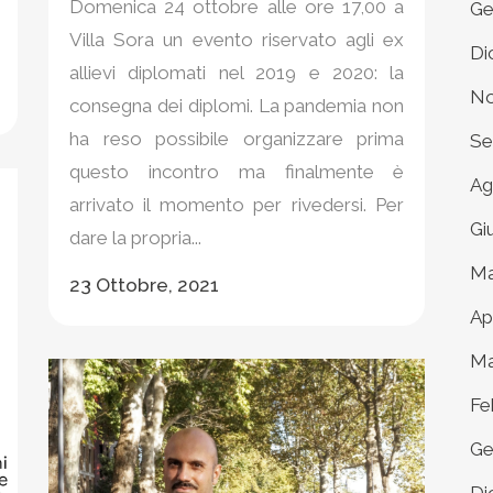
Domenica 24 ottobre alle ore 17,00 a
Ge
Villa Sora un evento riservato agli ex
Di
allievi diplomati nel 2019 e 2020: la
No
consegna dei diplomi. La pandemia non
ha reso possibile organizzare prima
Se
questo incontro ma finalmente è
Ag
arrivato il momento per rivedersi. Per
Gi
dare la propria...
Ma
23 Ottobre, 2021
Ap
Ma
Fe
Ge