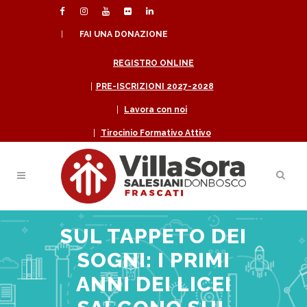
|
FAI UNA DONAZIONE
REGISTRO ONLINE
|
PRE-ISCRIZIONI 2027-2028
|
Lavora con noi
|
Tirocinio Formativo Attivo
SUL TAPPETO DEI
SOGNI: I PRIMI
ANNI DEI LICEI