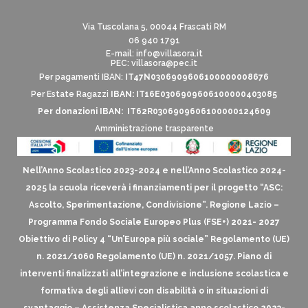
Via Tuscolana 5, 00044 Frascati RM
06 940 1791
E-mail:
info@villasora.it
PEC: villasora@pec.it
Per pagamenti IBAN:
IT47N0306909606100000008676
Per Estate Ragazzi
IBAN: IT16E0306909606100000403085
Per donazioni IBAN: IT62R0306909606100000124609
Amministrazione trasparente
Nell’Anno Scolastico 2023-2024 e nell’Anno Scolastico 2024-
2025 la scuola riceverà i finanziamenti per il progetto “ASC:
Ascolto, Sperimentazione, Condivisione”. Regione Lazio –
Programma Fondo Sociale Europeo Plus (FSE+) 2021- 2027
Obiettivo di Policy 4 “Un’Europa più sociale” Regolamento (UE)
n. 2021/1060 Regolamento (UE) n. 2021/1057. Piano di
interventi finalizzati all’integrazione e inclusione scolastica e
formativa degli allievi con disabilità o in situazioni di
svantaggio – Assistenza Specialistica anno scolastico 2023-