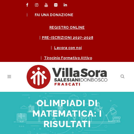
|
FAI UNA DONAZIONE
REGISTRO ONLINE
|
PRE-ISCRIZIONI 2027-2028
|
Lavora con noi
|
Tirocinio Formativo Attivo
OLIMPIADI DI
MATEMATICA: I
RISULTATI