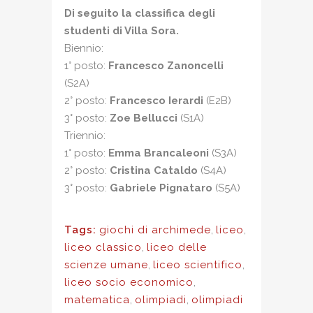
Di seguito la classifica degli
studenti di Villa Sora.
Biennio:
1° posto:
Francesco Zanoncelli
(S2A)
2° posto:
Francesco Ierardi
(E2B)
3° posto:
Zoe Bellucci
(S1A)
Triennio:
1° posto:
Emma Brancaleoni
(S3A)
2° posto:
Cristina Cataldo
(S4A)
3° posto:
Gabriele Pignataro
(S5A)
Tags:
giochi di archimede
,
liceo
,
liceo classico
,
liceo delle
scienze umane
,
liceo scientifico
,
liceo socio economico
,
matematica
,
olimpiadi
,
olimpiadi