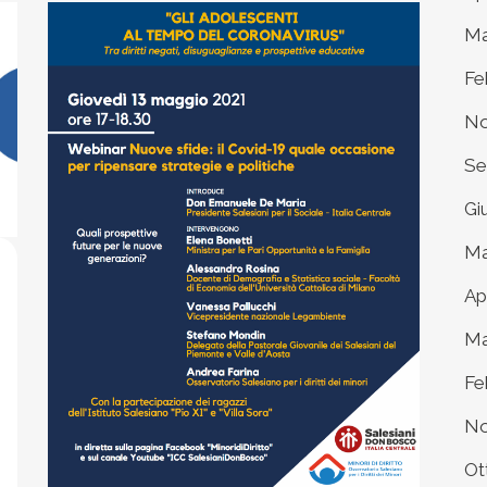
Ma
Fe
No
Se
Gi
Ma
Ap
Ma
Fe
No
Ot