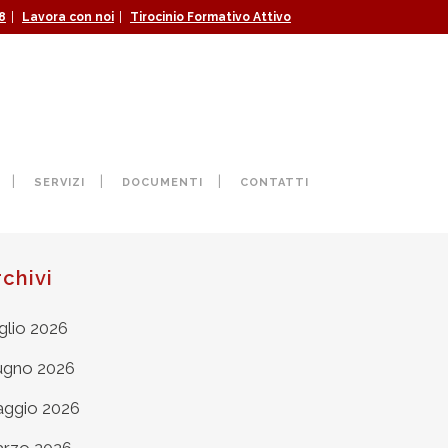
|
|
8
Lavora con noi
Tirocinio Formativo Attivo
G
SERVIZI
DOCUMENTI
CONTATTI
rchivi
glio 2026
ugno 2026
ggio 2026