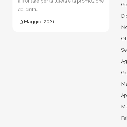
affrontare per la tutela e la promozione
Ge
dei diritti...
Di
13 Maggio, 2021
No
Ot
Se
Ag
Gi
Ma
Ap
Ma
Fe