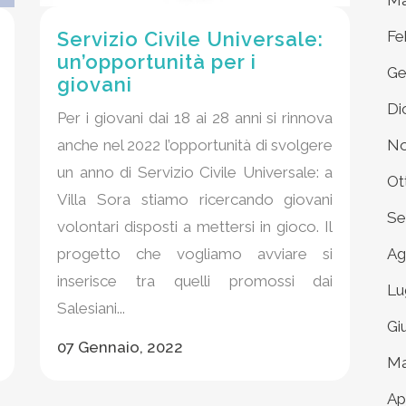
Ma
Fe
Servizio Civile Universale:
un’opportunità per i
Ge
giovani
Di
Per i giovani dai 18 ai 28 anni si rinnova
No
anche nel 2022 l’opportunità di svolgere
un anno di Servizio Civile Universale: a
Ot
Villa Sora stiamo ricercando giovani
Se
volontari disposti a mettersi in gioco. Il
Ag
progetto che vogliamo avviare si
inserisce tra quelli promossi dai
Lu
Salesiani...
Gi
07 Gennaio, 2022
Ma
Ap