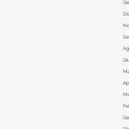
Ge
Di
No
Se
Ag
Gi
Ma
Ap
Ma
Fe
Ge