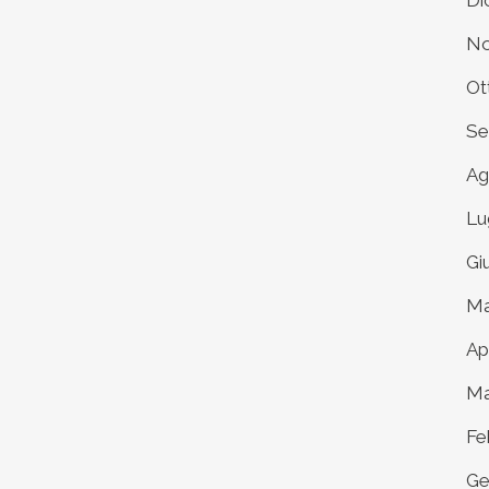
Di
No
Ot
Se
Ag
Lu
Gi
Ma
Ap
Ma
Fe
Ge