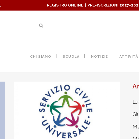
|
E
REGISTRO ONLINE
PRE-ISCRIZIONI 2027-202
SALESIANI PER IL SOCIALE TA
CHI SIAMO
SCUOLA
NOTIZIE
ATTIVITÀ
A
Lu
Gi
Ma