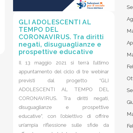
Se
Ag
GLI ADOLESCENTI AL
TEMPO DEL
Ma
CORONAVIRUS. Tra diritti
Ap
negati, disuguaglianze e
prospettive educative
Ma
Il 13 maggio 2021 si terrà l’ultimo
Fe
appuntamento del ciclo di tre webinar
Ot
previsti dal progetto “GLI
ADOLESCENTI AL TEMPO DEL
Se
CORONAVIRUS. Tra diritti negati,
Gi
disuguaglianze e prospettive
Ma
educative”, con l’obiettivo di offrire
un’ampia riflessione sulle sfide da
Fe