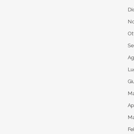
Di
No
Ot
Se
Ag
Lu
Gi
Ma
Ap
Ma
Fe