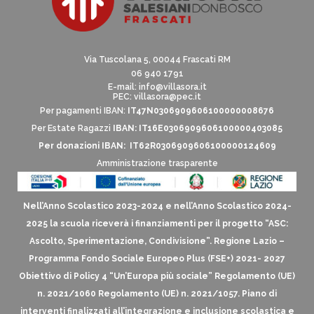
Via Tuscolana 5, 00044 Frascati RM
06 940 1791
E-mail:
info@villasora.it
PEC: villasora@pec.it
Per pagamenti IBAN:
IT47N0306909606100000008676
Per Estate Ragazzi
IBAN: IT16E0306909606100000403085
Per donazioni IBAN: IT62R0306909606100000124609
Amministrazione trasparente
Nell’Anno Scolastico 2023-2024 e nell’Anno Scolastico 2024-
2025 la scuola riceverà i finanziamenti per il progetto “ASC:
Ascolto, Sperimentazione, Condivisione”. Regione Lazio –
Programma Fondo Sociale Europeo Plus (FSE+) 2021- 2027
Obiettivo di Policy 4 “Un’Europa più sociale” Regolamento (UE)
n. 2021/1060 Regolamento (UE) n. 2021/1057. Piano di
interventi finalizzati all’integrazione e inclusione scolastica e