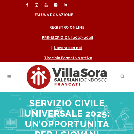
|
FAI UNA DONAZIONE
REGISTRO ONLINE
|
PRE-ISCRIZIONI 2027-2028
|
Lavora con noi
|
Tirocinio Formativo Attivo
SERVIZIO CIVILE
UNIVERSALE 2025:
UN’OPPORTUNITÀ