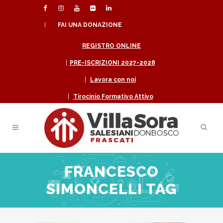
|
FAI UNA DONAZIONE
REGISTRO ONLINE
|
PRE-ISCRIZIONI 2027-2028
|
Lavora con noi
|
Tirocinio Formativo Attivo
FRANCESCO
SIMONCELLI TAG