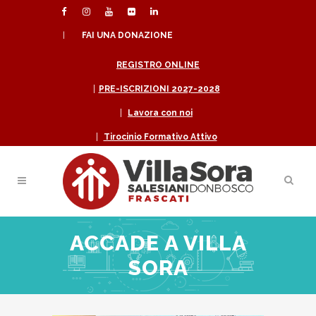
|
FAI UNA DONAZIONE
REGISTRO ONLINE
|
PRE-ISCRIZIONI 2027-2028
|
Lavora con noi
|
Tirocinio Formativo Attivo
ACCADE A VILLA
SORA