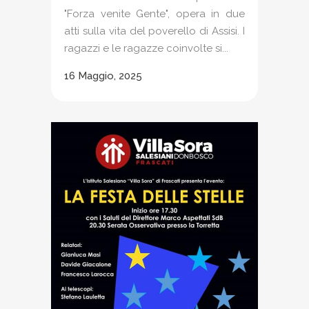
"Forza venite Gente", opera in due
atti sulla vita del poverello di Assisi. I
ragazzi e le ragazze coinvolte si...
16 Maggio, 2025