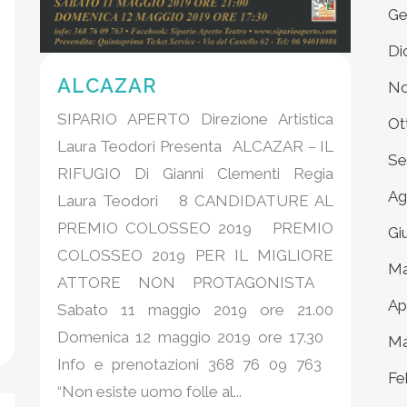
Ge
Di
ALCAZAR
No
SIPARIO APERTO Direzione Artistica
Ot
Laura Teodori Presenta ALCAZAR – IL
Se
RIFUGIO Di Gianni Clementi Regia
Ag
Laura Teodori 8 CANDIDATURE AL
PREMIO COLOSSEO 2019 PREMIO
Gi
COLOSSEO 2019 PER IL MIGLIORE
Ma
ATTORE NON PROTAGONISTA
Ap
Sabato 11 maggio 2019 ore 21.00
Domenica 12 maggio 2019 ore 17.30
Ma
Info e prenotazioni 368 76 09 763
Fe
“Non esiste uomo folle al...