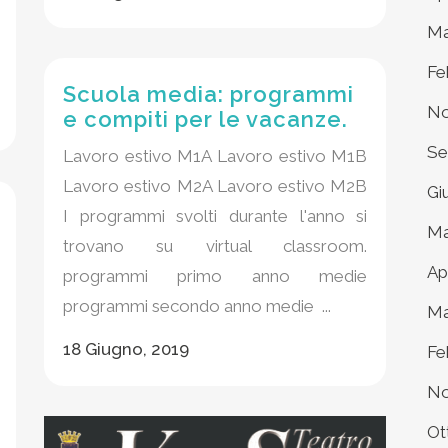
Ma
Fe
Scuola media: programmi
No
e compiti per le vacanze.
Se
Lavoro estivo M1A Lavoro estivo M1B
Lavoro estivo M2A Lavoro estivo M2B
Gi
I programmi svolti durante l'anno si
Ma
trovano su virtual classroom.
Ap
programmi primo anno medie
programmi secondo anno medie ...
Ma
18 Giugno, 2019
Fe
No
Ot