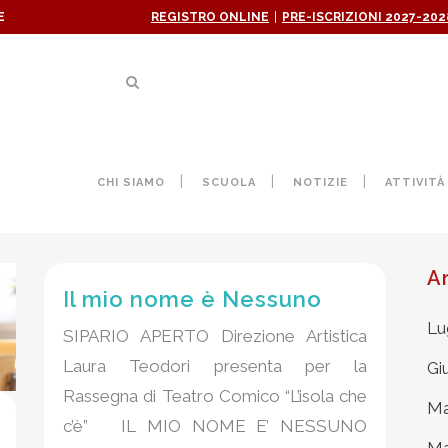
|
E
REGISTRO ONLINE
PRE-ISCRIZIONI 2027-202
AUTHOR: COMUNICAZIONE
CHI SIAMO
SCUOLA
NOTIZIE
ATTIVITÀ
A
Il mio nome è Nessuno
Lu
SIPARIO APERTO Direzione Artistica
Laura Teodori presenta per la
Gi
Rassegna di Teatro Comico “L’isola che
Ma
c’è” IL MIO NOME E’ NESSUNO