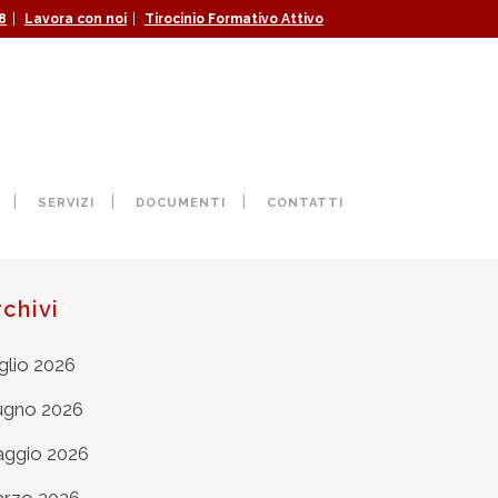
|
|
8
Lavora con noi
Tirocinio Formativo Attivo
SERVIZI
DOCUMENTI
CONTATTI
rchivi
glio 2026
ugno 2026
ggio 2026