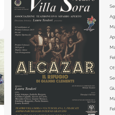
Se
Ag
Ma
Ap
Ma
Fe
Ot
Se
Gi
Ma
Fe