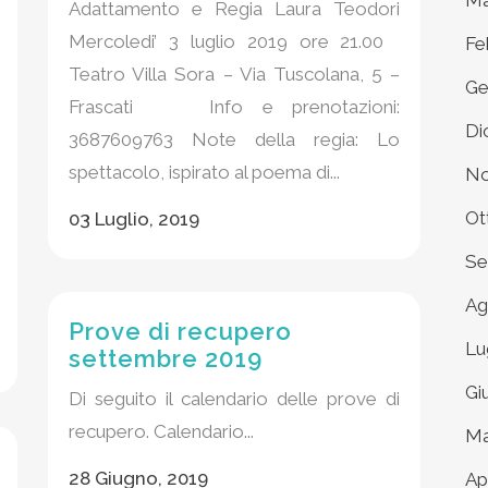
Ma
Adattamento e Regia Laura Teodori
Mercoledi’ 3 luglio 2019 ore 21.00
Fe
Teatro Villa Sora – Via Tuscolana, 5 –
Ge
Frascati Info e prenotazioni:
Di
3687609763 Note della regia: Lo
spettacolo, ispirato al poema di...
No
Ot
03 Luglio, 2019
Se
Ag
Prove di recupero
Lu
settembre 2019
Gi
Di seguito il calendario delle prove di
recupero. Calendario...
Ma
28 Giugno, 2019
Ap