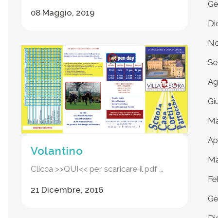
Ge
08 Maggio, 2019
Di
No
Se
Ag
Gi
Ma
Ap
Volantino
Ma
Clicca >>QUI<< per scaricare il pdf ...
Fe
21 Dicembre, 2016
Ge