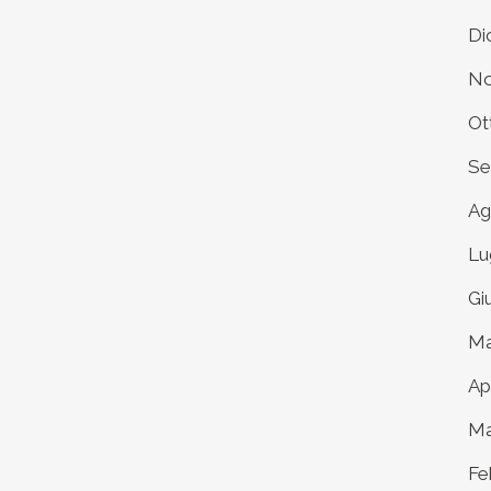
Di
No
Ot
Se
Ag
Lu
Gi
Ma
Ap
Ma
Fe