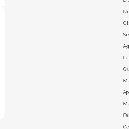
Di
No
Ot
Se
Ag
Lu
Gi
Ma
Ap
Ma
Fe
Ge