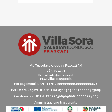
news
Via Tuscolana 5, 00044 Frascati RM
06 940 1791
E-mail:
info@villasora.it
PEC: villasora@pec.it
Per pagamenti IBAN:
IT47N0306909606100000008676
Per Estate Ragazzi
IBAN: IT16E0306909606100000403085
Per donazioni IBAN: IT62R0306909606100000124609
Amministrazione trasparente