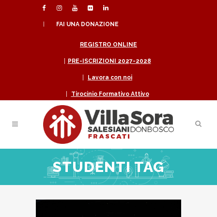
|
FAI UNA DONAZIONE
REGISTRO ONLINE
|
PRE-ISCRIZIONI 2027-2028
|
Lavora con noi
|
Tirocinio Formativo Attivo
STUDENTI TAG