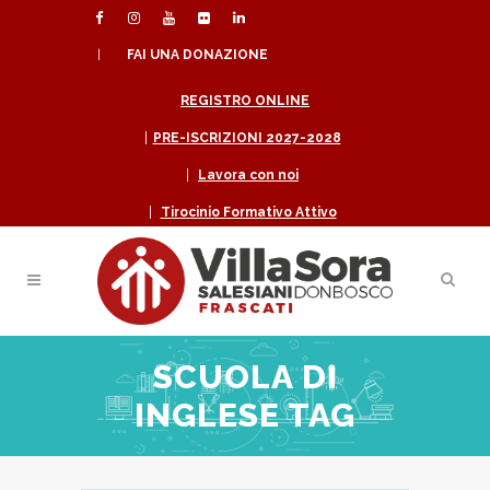
|
FAI UNA DONAZIONE
REGISTRO ONLINE
|
PRE-ISCRIZIONI 2027-2028
|
Lavora con noi
|
Tirocinio Formativo Attivo
SCUOLA DI
INGLESE TAG