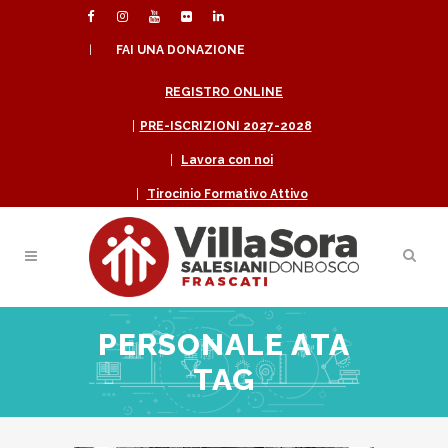
|
FAI UNA DONAZIONE
REGISTRO ONLINE
|
PRE-ISCRIZIONI 2027-2028
|
Lavora con noi
|
Tirocinio Formativo Attivo
PERSONALE ATA
TAG