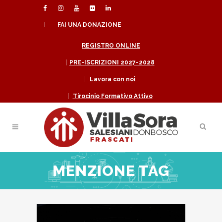
|
FAI UNA DONAZIONE
REGISTRO ONLINE
|
PRE-ISCRIZIONI 2027-2028
|
Lavora con noi
|
Tirocinio Formativo Attivo
MENZIONE TAG