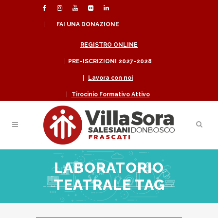
|
FAI UNA DONAZIONE
REGISTRO ONLINE
|
PRE-ISCRIZIONI 2027-2028
|
Lavora con noi
|
Tirocinio Formativo Attivo
LABORATORIO
TEATRALE TAG