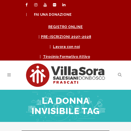
|
FAI UNA DONAZIONE
REGISTRO ONLINE
|
PRE-ISCRIZIONI 2027-2028
|
Lavora con noi
|
Tirocinio Formativo Attivo
LA DONNA
INVISIBILE TAG