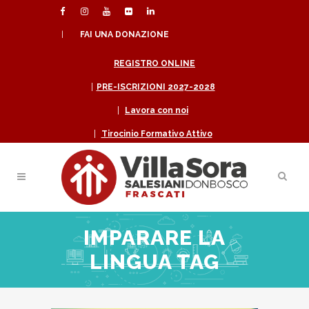
|
FAI UNA DONAZIONE
REGISTRO ONLINE
|
PRE-ISCRIZIONI 2027-2028
|
Lavora con noi
|
Tirocinio Formativo Attivo
IMPARARE LA
LINGUA TAG