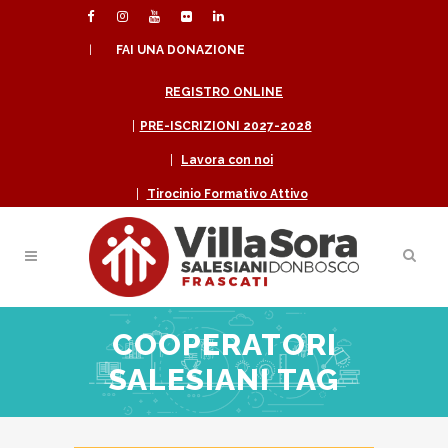
|
FAI UNA DONAZIONE
REGISTRO ONLINE
|
PRE-ISCRIZIONI 2027-2028
|
Lavora con noi
|
Tirocinio Formativo Attivo
COOPERATORI
SALESIANI TAG