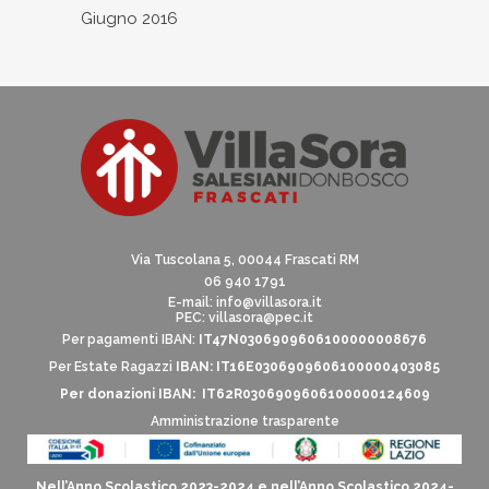
Giugno 2016
Via Tuscolana 5, 00044 Frascati RM
06 940 1791
E-mail:
info@villasora.it
PEC: villasora@pec.it
Per pagamenti IBAN:
IT47N0306909606100000008676
Per Estate Ragazzi
IBAN: IT16E0306909606100000403085
Per donazioni IBAN: IT62R0306909606100000124609
Amministrazione trasparente
Nell’Anno Scolastico 2023-2024 e nell’Anno Scolastico 2024-