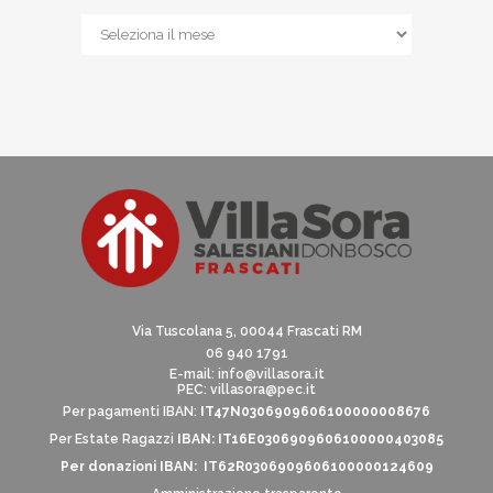
Archivio
news
Via Tuscolana 5, 00044 Frascati RM
06 940 1791
E-mail:
info@villasora.it
PEC: villasora@pec.it
Per pagamenti IBAN:
IT47N0306909606100000008676
Per Estate Ragazzi
IBAN: IT16E0306909606100000403085
Per donazioni IBAN: IT62R0306909606100000124609