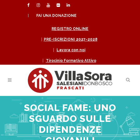
|
FAI UNA DONAZIONE
REGISTRO ONLINE
|
PRE-ISCRIZIONI 2027-2028
|
Lavora con noi
|
Tirocinio Formativo Attivo
SOCIAL FAME: UNO
SGUARDO SULLE
DIPENDENZE