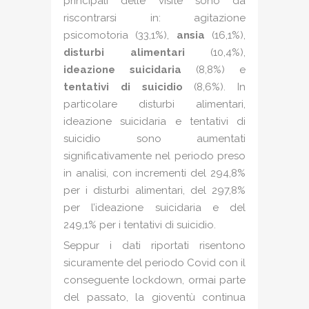
principali delle visite sono da
riscontrarsi in: agitazione
psicomotoria (33,1%),
ansia
(16,1%),
disturbi alimentari
(10,4%),
ideazione suicidaria
(8,8%) e
tentativi di suicidio
(8,6%). In
particolare disturbi alimentari,
ideazione suicidaria e tentativi di
suicidio sono aumentati
significativamente nel periodo preso
in analisi, con incrementi del 294,8%
per i disturbi alimentari, del 297,8%
per l’ideazione suicidaria e del
249,1% per i tentativi di suicidio.
Seppur i dati riportati risentono
sicuramente del periodo Covid con il
conseguente lockdown, ormai parte
del passato, la gioventù continua