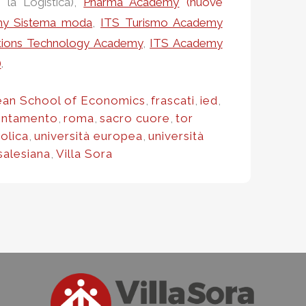
 la Logistica),
Pharma Academy
(nuove
my Sistema moda
,
ITS Turismo Academy
tions Technology Academy
,
ITS Academy
)
.
an School of Economics
,
frascati
,
ied
,
entamento
,
roma
,
sacro cuore
,
tor
tolica
,
università europea
,
università
 salesiana
,
Villa Sora