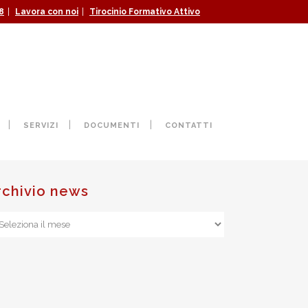
|
|
8
Lavora con noi
Tirocinio Formativo Attivo
I DEL TERRITORIO
SERVIZI
DOCUMENTI
CONTATTI
rchivio news
chivio
ws