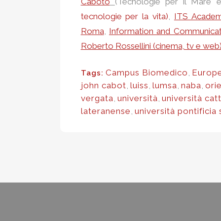
Caboto
(Tecnologie per il Mare e
tecnologie per la vita)
,
ITS Acade
Roma
,
Information and Communica
Roberto Rossellini (cinema, tv e web
Campus Biomedico
,
Europe
Tags:
john cabot
,
luiss
,
lumsa
,
naba
,
ori
vergata
,
università
,
università cat
lateranense
,
università pontificia