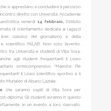
i che si apprestano a concludere il percorso
 incontro diretto con Università, Accademie
quest’ottica venerdì
14 febbraio,
l’Istituto
ornata di orientamento dedicata ai ragazzi
licei: classico del giornalismo e della
 scientifico INLAB. Non solo: l’evento,
o tra Università e studenti di Villa Sora,
nche agli studenti frequentanti il Liceo
 paritario omnicomprensivo “Maestre Pie
requentanti il Liceo scientifico sportivo e il
ituto Murialdo di Albano Laziale.
ive
che saranno ospiti di Villa Sora per
post-diploma. Gli studenti avranno in questo
rettamente, in un evento a loro riservato,