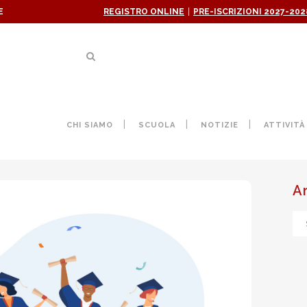
|
E
REGISTRO ONLINE
PRE-ISCRIZIONI 2027-202
L’ORIENTAMENTO DEI GIOVAN
CHI SIAMO
SCUOLA
NOTIZIE
ATTIVITÀ
A
Ar
ne