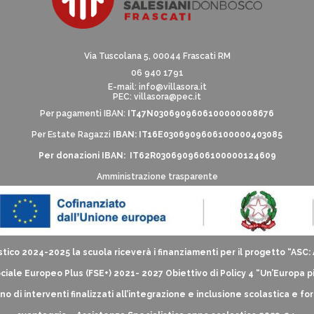
Via Tuscolana 5, 00044 Frascati RM
06 940 1791
E-mail:
info@villasora.it
PEC: villasora@pec.it
Per pagamenti IBAN:
IT47N0306909606100000008676
Per Estate Ragazzi
IBAN: IT16E0306909606100000403085
Per donazioni IBAN: IT62R0306909606100000124609
Amministrazione trasparente
tico 2024-2025 la scuola riceverà i finanziamenti per il progetto “ASC
iale Europeo Plus (FSE+) 2021- 2027 Obiettivo di Policy 4 “Un’Europa p
i interventi finalizzati all’integrazione e inclusione scolastica e forma