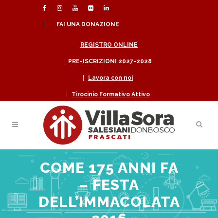
|
FAI UNA DONAZIONE
REGISTRO ONLINE
|
PRE-ISCRIZIONI 2027-2028
|
Lavora con noi
|
Tirocinio Formativo Attivo
COME 175 ANNI FA
– FESTA
DELL’IMMACOLATA