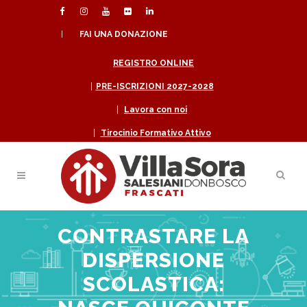
|
FAI UNA DONAZIONE
REGISTRO ONLINE
|
PRE-ISCRIZIONI 2027-2028
|
Lavora con noi
|
Tirocinio Formativo Attivo
CONTRASTARE LA
DISPERSIONE
SCOLASTICA: