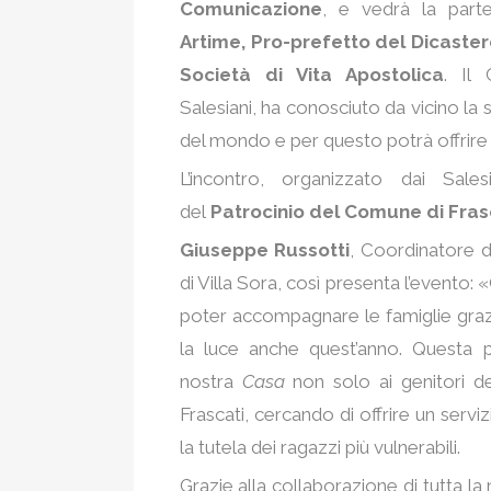
Comunicazione
, e vedrà la part
Artime, Pro-prefetto del Dicastero
Società di Vita Apostolica
. Il
Salesiani, ha conosciuto da vicino la s
del mondo e per questo potrà offrire
L’incontro, organizzato dai Sale
del
Patrocinio del Comune di Fras
Giuseppe Russotti
, Coordinatore d
di Villa Sora, così presenta l’evento
poter accompagnare le famiglie graz
la luce anche quest’anno. Questa p
nostra
Casa
non solo ai genitori dei
Frascati, cercando di offrire un servi
la tutela dei ragazzi più vulnerabili.
Grazie alla collaborazione di tutta 