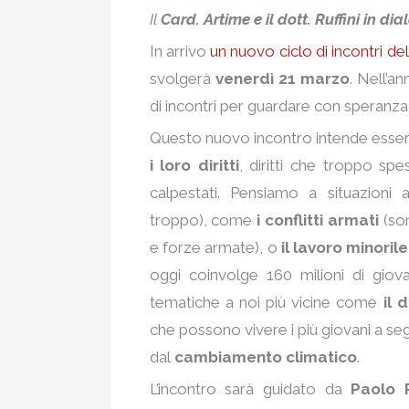
Il
Card. Artime e il dott. Ruffini in di
In arrivo
un nuovo ciclo di incontri de
svolgerà
venerdì 21 marzo
. Nell’a
di incontri per guardare con speranza 
Questo nuovo incontro intende essere
i loro diritti
, diritti che troppo sp
calpestati. Pensiamo a situazioni
troppo), come
i conflitti armati
(son
e forze armate), o
il
lavoro minoril
oggi coinvolge 160 milioni di giov
tematiche a noi più vicine come
il 
che possono vivere i più giovani a s
dal
cambiamento climatico
.
L’incontro sarà guidato da
Paolo R