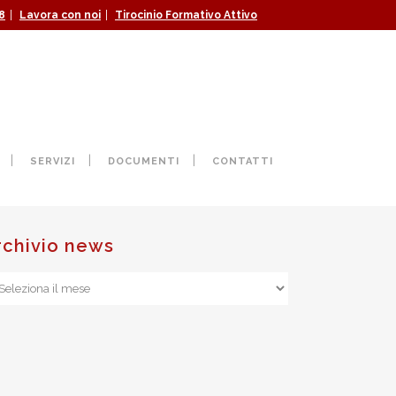
|
|
8
Lavora con noi
Tirocinio Formativo Attivo
N NUOVO CICLO DI
SERVIZI
DOCUMENTI
CONTATTI
rchivio news
chivio
ws