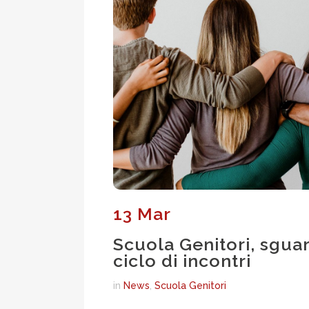
13 Mar
Scuola Genitori, sgua
ciclo di incontri
in
News
,
Scuola Genitori