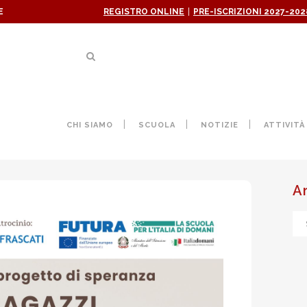
|
E
REGISTRO ONLINE
PRE-ISCRIZIONI 2027-202
, SGUARDI DI SPERANZA: U
CHI SIAMO
SCUOLA
NOTIZIE
ATTIVITÀ
INCONTRI
A
Ar
ne