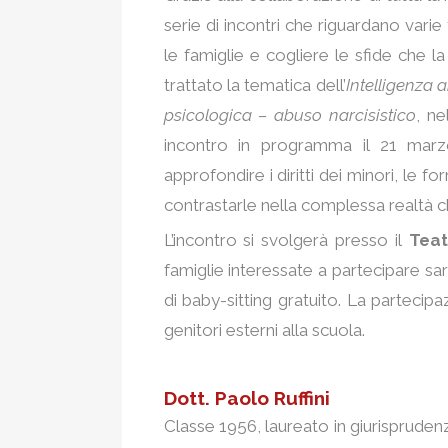
serie di incontri che riguardano var
le famiglie e cogliere le sfide che l
trattato la tematica dell’
Intelligenza ar
psicologica – abuso narcisistico
, n
incontro in programma il 21 ma
approfondire i diritti dei minori, le 
contrastarle nella complessa realtà ch
L’incontro si svolgerà presso il
Teatr
famiglie interessate a partecipare sar
di baby-sitting gratuito. La partecip
genitori esterni alla scuola.
Dott. Paolo Ruffini
Classe 1956, laureato in giurisprudenz