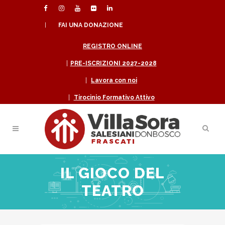
|
FAI UNA DONAZIONE
REGISTRO ONLINE
|
PRE-ISCRIZIONI 2027-2028
|
Lavora con noi
|
Tirocinio Formativo Attivo
IL GIOCO DEL
TEATRO