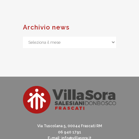
Archivio news
Archivio
news
Via Tuscolana 5, 00044 Frascati RM
06 940 1791
E-mail:
info@villasora.it