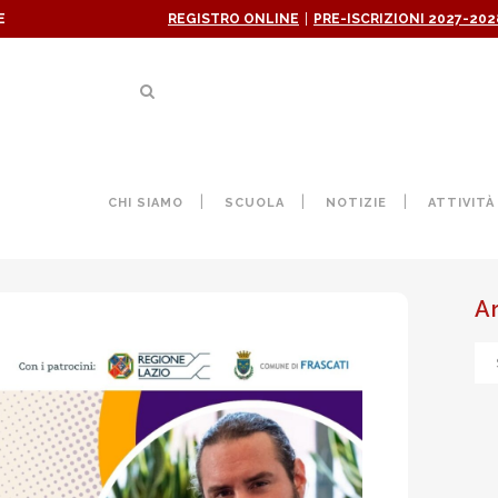
|
E
REGISTRO ONLINE
PRE-ISCRIZIONI 2027-202
ANSIA” NUOVO APPUNTAMENT
CHI SIAMO
SCUOLA
NOTIZIE
ATTIVITÀ
GENITORI
A
Ar
ne