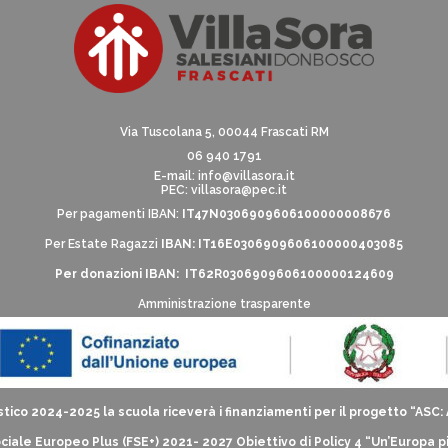
Via Tuscolana 5, 00044 Frascati RM
06 940 1791
E-mail:
info@villasora.it
PEC: villasora@pec.it
Per pagamenti IBAN:
IT47N0306909606100000008676
Per Estate Ragazzi
IBAN: IT16E0306909606100000403085
Per donazioni IBAN: IT62R0306909606100000124609
Amministrazione trasparente
tico 2024-2025 la scuola riceverà i finanziamenti per il progetto “ASC
iale Europeo Plus (FSE+) 2021- 2027 Obiettivo di Policy 4 “Un’Europa p