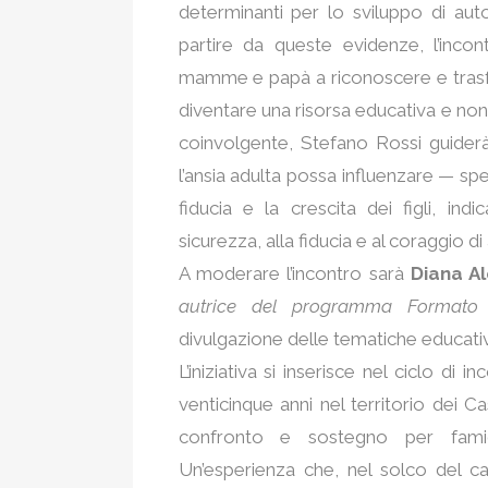
determinanti per lo sviluppo di auto
partire da queste evidenze, l’incon
mamme e papà a riconoscere e trasf
diventare una risorsa educativa e non 
coinvolgente, Stefano Rossi guiderà
l’ansia adulta possa influenzare — sp
fiducia e la crescita dei figli, ind
sicurezza, alla fiducia e al coraggio di 
A moderare l’incontro sarà
Diana Al
autrice del programma Formato 
divulgazione delle tematiche educative
L’iniziativa si inserisce nel ciclo di i
venticinque anni nel territorio dei 
confronto e sostegno per famig
Un’esperienza che, nel solco del c