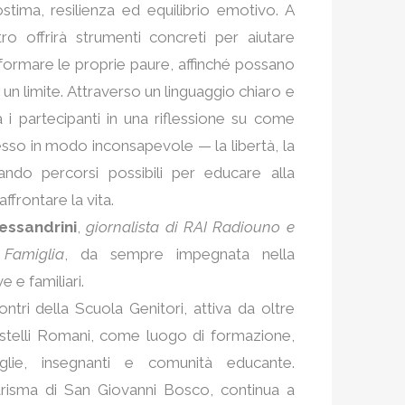
stima, resilienza ed equilibrio emotivo. A
tro offrirà strumenti concreti per aiutare
ormare le proprie paure, affinché possano
un limite. Attraverso un linguaggio chiaro e
 i partecipanti in una riflessione su come
esso in modo inconsapevole — la libertà, la
icando percorsi possibili per educare alla
affrontare la vita.
essandrini
,
giornalista di RAI Radiouno e
Famiglia
, da sempre impegnata nella
 e familiari.
ncontri della Scuola Genitori, attiva da oltre
Castelli Romani, come luogo di formazione,
lie, insegnanti e comunità educante.
arisma di San Giovanni Bosco, continua a