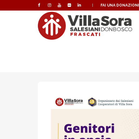
|
FAI UNA DONAZION
“GENITORI IN 