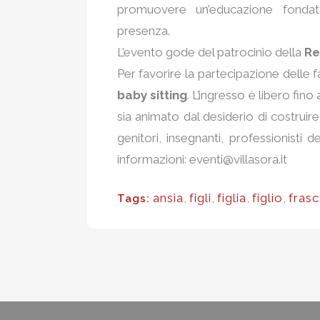
promuovere un’educazione fondata 
presenza.
L’evento gode del patrocinio della
Re
Per favorire la partecipazione delle f
baby sitting
. L’ingresso è libero fin
sia animato dal desiderio di costruire 
genitori, insegnanti, professionisti 
informazioni: eventi@villasora.it
ansia
,
figli
,
figlia
,
figlio
,
frasc
Tags: