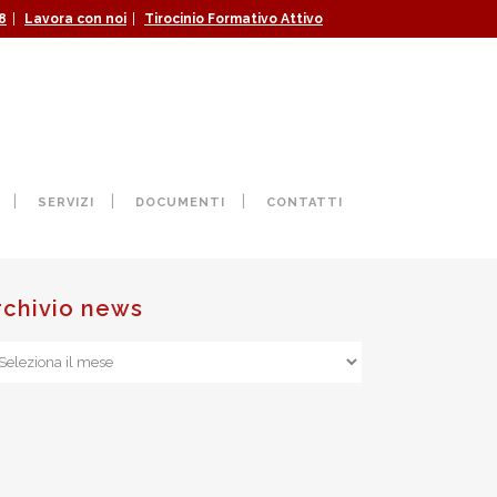
|
|
8
Lavora con noi
Tirocinio Formativo Attivo
O DELLA SCUOLA
SERVIZI
DOCUMENTI
CONTATTI
rchivio news
chivio
ws