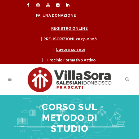
|
FAI UNA DONAZIONE
REGISTRO ONLINE
|
PRE-ISCRIZIONI 2027-2028
|
Lavora con noi
|
Tirocinio Formativo Attivo
CORSO SUL
METODO DI
STUDIO