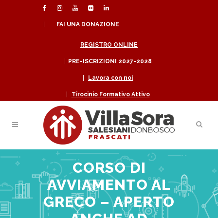
|
FAI UNA DONAZIONE
REGISTRO ONLINE
|
PRE-ISCRIZIONI 2027-2028
|
Lavora con noi
|
Tirocinio Formativo Attivo
CORSO DI
AVVIAMENTO AL
GRECO – APERTO