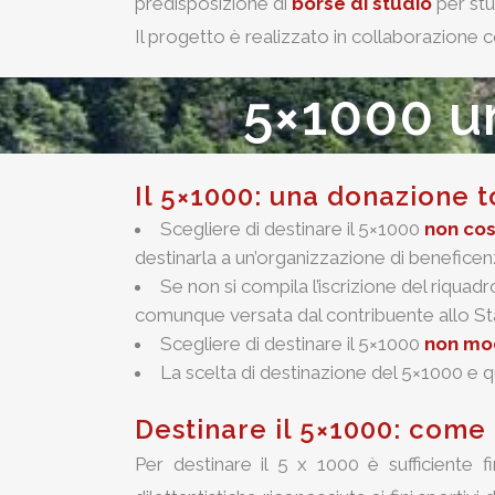
predisposizione di
borse di studio
per stu
Il progetto è realizzato in collaborazione c
5×1000 un
Il 5×1000: una donazione 
Scegliere di destinare il 5×1000
non cos
destinarla a un’organizzazione di beneficen
Se non si compila l’iscrizione del riqua
comunque versata dal contribuente allo St
Scegliere di destinare il 5×1000
non mod
La scelta di destinazione del 5×1000 e 
Destinare il 5×1000: come
Per destinare il 5 x 1000 è sufficiente f