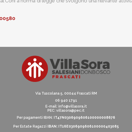
i dal Coni a norma di legge che svolgono una rilevante attivit
700580
Via Tuscolana 5, 00044 Frascati RM
06 940 1791
E-mail:
info@villasora.it
PEC: villasora@pec.it
Per pagamenti IBAN:
IT47N0306909606100000008676
Per Estate Ragazzi
IBAN: IT16E0306909606100000403085