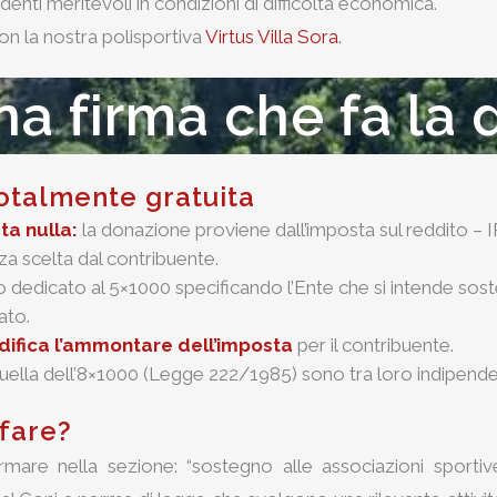
denti meritevoli in condizioni di difficoltà economica.
on la nostra polisportiva
Virtus Villa Sora
.
a firma che fa la 
totalmente gratuita
ta nulla:
la donazione proviene dall’imposta sul reddito – I
za scelta dal contribuente.
dro dedicato al 5×1000 specificando l’Ente che si intende sos
ato.
ifica l’ammontare dell’imposta
per il contribuente.
quella dell’8×1000 (Legge 222/1985) sono tra loro indipende
 fare?
irmare nella sezione: “sostegno alle associazioni sportiv