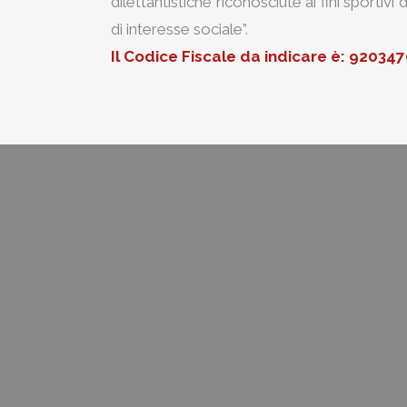
dilettantistiche riconosciute ai fini sportiv
di interesse sociale”.
Il
Codice Fiscale da indicare è: 92034